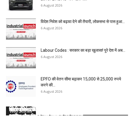
6 August 2026
विदेश निवेश को बढ़ावा देने की तैयारी, लोकसभा से पास हुआ...
6 August 2026
Labour Codes : सरकार का बड़ा खुलासा! पूरे देश में अब...
6 August 2026
EPFO की वेतन सीमा बढ़ाकर 15,000 से 25,000 रुपये
करने की...
6 August 2026
कोल इंडिया की 10 मेगा माइंस ने Q1 में बनाया रिकॉर्ड, SECL,
भारत के सर्वाधिक कोयला भंडार वाले सात राज्यों के बारे में
वित्तीय वर्ष 2025- 26 : कोल इंडिया लिमिटेड की टॉप- 10
कोल इंडिया ने डिस्पैच का टारगेट भी किया कम, देखें 2026-
कोल इंडिया ने घटाया लक्ष्य, देखें 2026- 27 का कंपनीवार नया
Web Stories
NCL और MCL की खदानों का दबदबा
जानें:
खदान
27 का कंपनीवार नया लक्ष्य
टारगेट