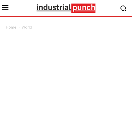
Home
World