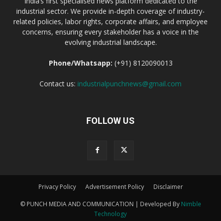
India’s first specialised news platform dedicated to the
industrial sector. We provide in-depth coverage of industry-
related policies, labor rights, corporate affairs, and employee
concerns, ensuring every stakeholder has a voice in the
evolving industrial landscape.
Phone/Whatsapp:
(+91) 8120090013
Contact us:
industrialpunchnews@gmail.com
FOLLOW US
Privacy Policy
Advertisement Policy
Disclaimer
© PUNCH MEDIA AND COMMUNICATION | Developed By
Nimble
Technology