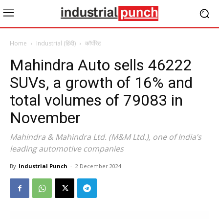
Home
Industrial (हिंदी)
कॉर्पोरेट
Mahindra Auto sells 46222
SUVs, a growth of 16% and
total volumes of 79083 in
November
Mahindra & Mahindra Ltd. (M&M Ltd.), one of India’s
leading automotive companies
By
Industrial Punch
-
2 December 2024