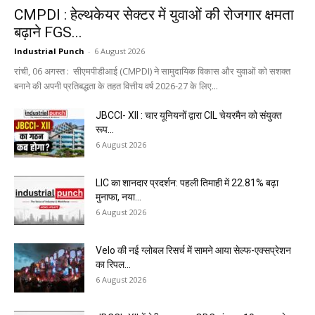
CMPDI : हेल्थकेयर सेक्टर में युवाओं की रोजगार क्षमता
बढ़ाने FGS...
Industrial Punch
-
6 August 2026
रांची, 06 अगस्त : सीएमपीडीआई (CMPDI) ने सामुदायिक विकास और युवाओं को सशक्त
बनाने की अपनी प्रतिबद्धता के तहत वित्तीय वर्ष 2026-27 के लिए...
JBCCI- XII : चार यूनियनों द्वारा CIL चेयरमैन को संयुक्त
रूप...
6 August 2026
LIC का शानदार प्रदर्शन: पहली तिमाही में 22.81% बढ़ा
मुनाफा, नया...
6 August 2026
Velo की नई ग्लोबल रिसर्च में सामने आया सेल्फ-एक्सप्रेशन
का रिपल...
6 August 2026