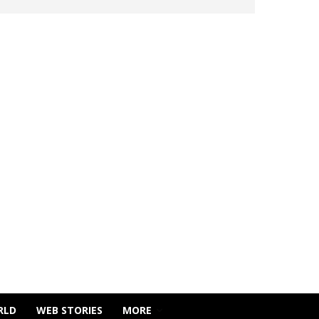
RLD
WEB STORIES
MORE