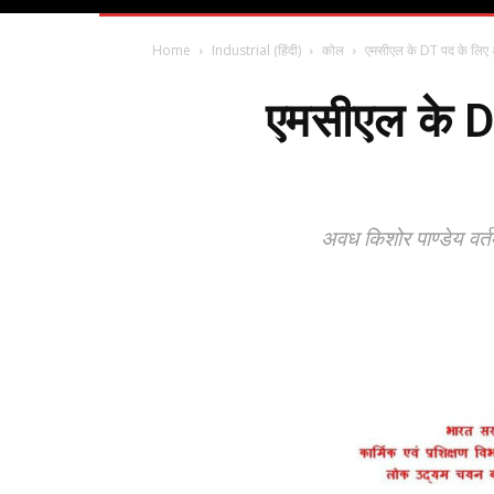
Home
Industrial (हिंदी)
कोल
एमसीएल के DT पद के लिए अ
एमसीएल के DT
अवध किशोर पाण्डेय वर्तम