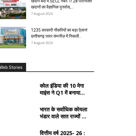
खदान बंदी में SECL नंबर-1! 28 परित्यक्त
खदानों का वैज्ञानिक पुनर्वास,...
7 August 2026
1235 सरकारी नौकरियों का बड़ा ऐलान!
छत्तीसगढ़ पावर कंपनीज़ में निकली...
7 August 2026
Web Stories
कोल इंडिया की 10 मेगा
माइंस ने Q1 में बनाया
रिकॉर्ड, SECL, NCL
और MCL की खदानों का
भारत के सर्वाधिक कोयला
दबदबा
भंडार वाले सात राज्यों के
बारे में जानें:
वित्तीय वर्ष 2025- 26 :