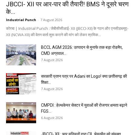
JBCCI- XII पर आर-पार की तैयारी! BMS ने दूसरे चरण
के...
Industrial Punch
-
7 August 2026
कोरबा | Industrial Punch : जेबीसीसीआई- XII (JBCCI-XII) के गठन और एनसीडब्ल्यूए-
XII (NCWA-XII) की वेतन वार्ता शुरू कराने की मांग को लेकर श्रमिक...
BCCL AGM 2026: उत्पादन से मुनाफे तक बड़ा रोडमैप,
CMD अग्रवाल...
7 August 2026
सरकारी प्रश्न पत्र पर Adani का Logo! क्या छत्तीसगढ़ की
शिक्षा...
7 August 2026
CMPDI : हेल्थकेयर सेक्टर में युवाओं की रोजगार क्षमता बढ़ाने
FGS...
6 August 2026
JBCCI- XII : चार यूनियनों द्वारा CIL चेयरमैन को संयुक्त