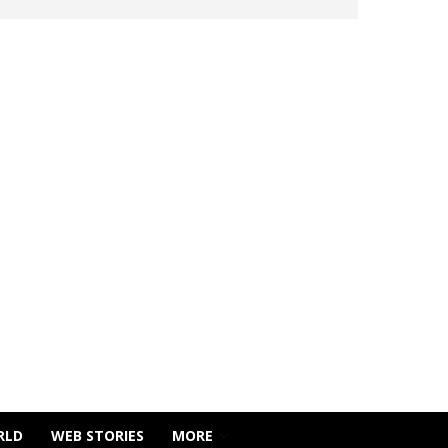
RLD
WEB STORIES
MORE