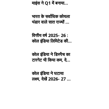
माइंस ने Q1 में बनाया
रिकॉर्ड, SECL, NCL
और MCL की खदानों का
भारत के सर्वाधिक कोयला
दबदबा
भंडार वाले सात राज्यों के
बारे में जानें:
वित्तीय वर्ष 2025- 26 :
कोल इंडिया लिमिटेड की
टॉप- 10 खदान
कोल इंडिया ने डिस्पैच का
टारगेट भी किया कम, देखें
2026- 27 का कंपनीवार
नया लक्ष्य
कोल इंडिया ने घटाया
लक्ष्य, देखें 2026- 27 का
कंपनीवार नया टारगेट