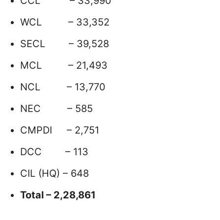
CCL – 33,990
WCL – 33,352
SECL – 39,528
MCL – 21,493
NCL – 13,770
NEC – 585
CMPDI – 2,751
DCC – 113
CIL (HQ) – 648
Total – 2,28,861