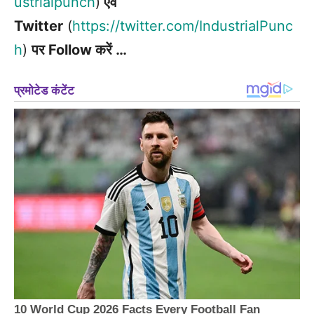
ustrialpunch
)
एवं
Twitter
(
https://twitter.com/IndustrialPunc
h
)
पर Follow करें …