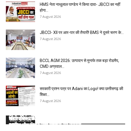
HMS नेता नाथूलाल पाण्डेय ने किया दावा- JBCCI का नहीं
होगा...
7 August 2026
JBCCI- XII पर आर-पार की तैयारी! BMS ने दूसरे चरण के...
7 August 2026
BCCL AGM 2026: उत्पादन से मुनाफे तक बड़ा रोडमैप,
CMD अग्रवाल...
7 August 2026
सरकारी प्रश्न पत्र पर Adani का Logo! क्या छत्तीसगढ़ की
शिक्षा...
7 August 2026
कोल इंडिया की 10 मेगा माइंस ने Q1 में बनाया रिकॉर्ड, SECL,
भारत के सर्वाधिक कोयला भंडार वाले सात राज्यों के बारे में
वित्तीय वर्ष 2025- 26 : कोल इंडिया लिमिटेड की टॉप- 10
कोल इंडिया ने डिस्पैच का टारगेट भी किया कम, देखें 2026-
कोल इंडिया ने घटाया लक्ष्य, देखें 2026- 27 का कंपनीवार नया
Web Stories
NCL और MCL की खदानों का दबदबा
जानें:
खदान
27 का कंपनीवार नया लक्ष्य
टारगेट