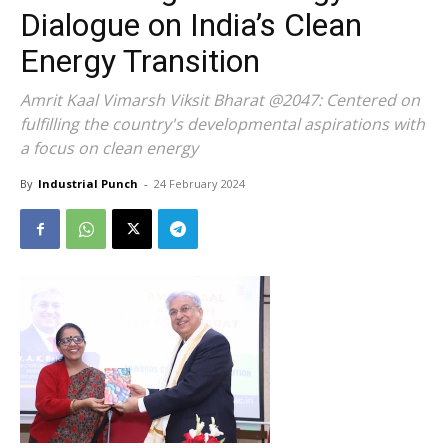
Dialogue on India’s Clean
Energy Transition
Amrit Kaal Vimarsh Viksit Bharat @2047: Centered on
fulfilling the country's developmental aspirations with
a focus on clean energy
By
Industrial Punch
-
24 February 2024