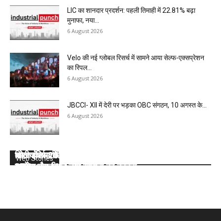
LIC का शानदार प्रदर्शन: पहली तिमाही में 22.81% बढ़ा
मुनाफा, नया...
6 August 2026
Velo की नई ग्लोबल रिसर्च में सामने आया सेल्फ-एक्सप्रेशन
का रिपल...
6 August 2026
JBCCI- XII में देरी पर भड़का OBC संगठन, 10 अगस्त के...
6 August 2026
कोल इंडिया की 10 मेगा माइंस ने Q1 में बनाया रिकॉर्ड, SECL,
भारत के सर्वाधिक कोयला भंडार वाले सात राज्यों के बारे में
वित्तीय वर्ष 2025- 26 : कोल इंडिया लिमिटेड की टॉप- 10
कोल इंडिया ने डिस्पैच का टारगेट भी किया कम, देखें 2026-
कोल इंडिया ने घटाया लक्ष्य, देखें 2026- 27 का कंपनीवार नया
Web Stories
NCL और MCL की खदानों का दबदबा
जानें:
खदान
27 का कंपनीवार नया लक्ष्य
टारगेट