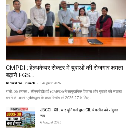
CMPDI : हेल्थकेयर सेक्टर में युवाओं की रोजगार क्षमता
बढ़ाने FGS...
Industrial Punch
-
6 August 2026
रांची, 06 अगस्त : सीएमपीडीआई (CMPDI) ने सामुदायिक विकास और युवाओं को सशक्त
बनाने की अपनी प्रतिबद्धता के तहत वित्तीय वर्ष 2026-27 के लिए...
JBCCI- XII : चार यूनियनों द्वारा CIL चेयरमैन को संयुक्त
रूप...
6 August 2026