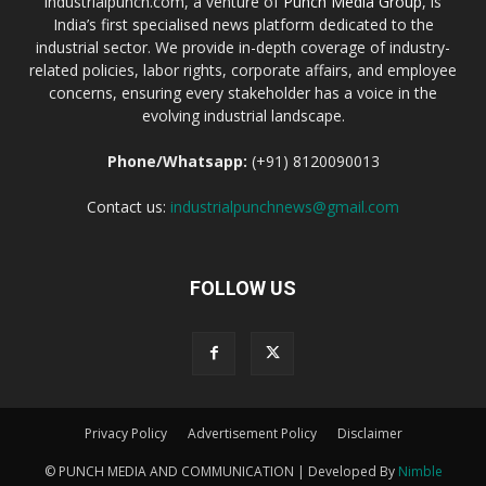
industrialpunch.com, a venture of
Punch Media Group
, is
India’s first specialised news platform dedicated to the
industrial sector. We provide in-depth coverage of industry-
related policies, labor rights, corporate affairs, and employee
concerns, ensuring every stakeholder has a voice in the
evolving industrial landscape.
Phone/Whatsapp:
(+91) 8120090013
Contact us:
industrialpunchnews@gmail.com
FOLLOW US
Privacy Policy
Advertisement Policy
Disclaimer
© PUNCH MEDIA AND COMMUNICATION | Developed By
Nimble