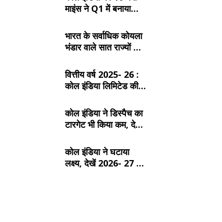
माइंस ने Q1 में बनाया
रिकॉर्ड, SECL, NCL
और MCL की खदानों का
भारत के सर्वाधिक कोयला
दबदबा
भंडार वाले सात राज्यों के
बारे में जानें:
वित्तीय वर्ष 2025- 26 :
कोल इंडिया लिमिटेड की
टॉप- 10 खदान
कोल इंडिया ने डिस्पैच का
टारगेट भी किया कम, देखें
2026- 27 का कंपनीवार
नया लक्ष्य
कोल इंडिया ने घटाया
लक्ष्य, देखें 2026- 27 का
कंपनीवार नया टारगेट