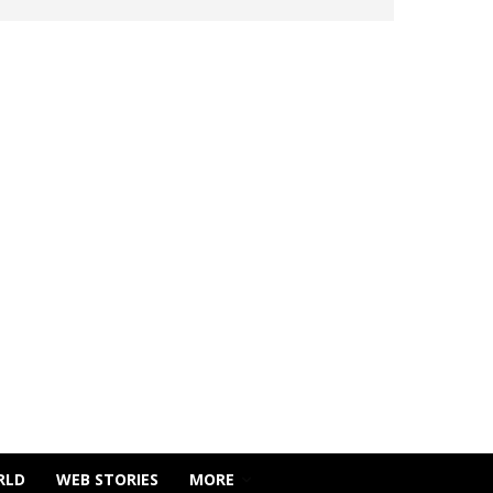
RLD
WEB STORIES
MORE