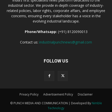
India’s first specialised news platform dedicated to the
industrial sector. We provide in-depth coverage of industry-
related policies, labor rights, corporate affairs, and employee
concerns, ensuring every stakeholder has a voice in the
evolving industrial landscape.
Phone/Whatsapp:
(+91) 8120090013
Contact us:
industrialpunchnews@gmail.com
FOLLOW US
Privacy Policy
Advertisement Policy
Disclaimer
© PUNCH MEDIA AND COMMUNICATION | Developed By
Nimble
Technology