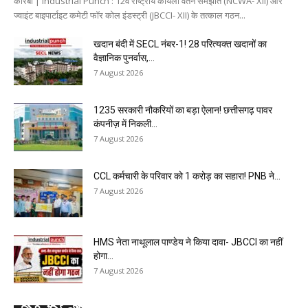
कोरबा | Industrial Punch : 12वें राष्ट्रीय कोयला वेतन समझौते (NCWA- XII) और
ज्वाइंट बाइपार्टाइट कमेटी फॉर कोल इंडस्ट्री (JBCCI- XII) के तत्काल गठन...
खदान बंदी में SECL नंबर-1! 28 परित्यक्त खदानों का
वैज्ञानिक पुनर्वास,...
7 August 2026
1235 सरकारी नौकरियों का बड़ा ऐलान! छत्तीसगढ़ पावर
कंपनीज़ में निकली...
7 August 2026
CCL कर्मचारी के परिवार को ₹1 करोड़ का सहारा! PNB ने...
7 August 2026
HMS नेता नाथूलाल पाण्डेय ने किया दावा- JBCCI का नहीं
होगा...
7 August 2026