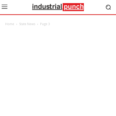
Home
State News
Page 3