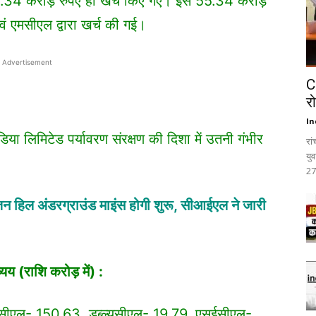
.34 करोड़ रुपए ही खर्च किए गए। इस 55.34 करोड़
ं एमसीएल द्वारा खर्च की गई।
Advertisement
C
र
In
या लिमिटेड पर्यावरण संरक्षण की दिशा में उतनी गंभीर
रा
यु
27
जन हिल अंडरग्राउंड माइंस होगी शुरू, सीआईएल ने जारी
य (राशि करोड़ में) :
ीएल- 150.63, डब्ल्यूसीएल- 19.79, एसईसीएल-