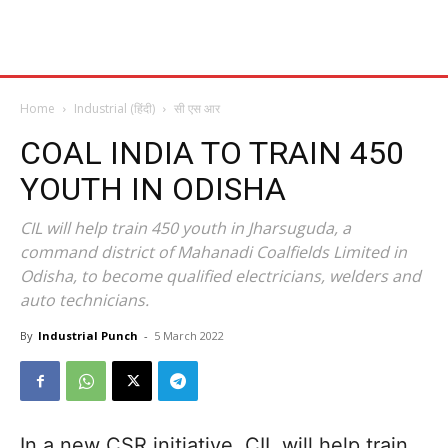
Home
Industrial (हिंदी)
सी एस आर
COAL INDIA TO TRAIN 450
YOUTH IN ODISHA
CIL will help train 450 youth in Jharsuguda, a
command district of Mahanadi Coalfields Limited in
Odisha, to become qualified electricians, welders and
auto technicians.
By
Industrial Punch
-
5 March 2022
In a new CSR initiative, CIL will help train