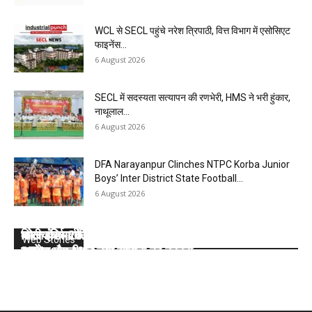
WCL से SECL पहुंचे नरेश त्रिपाठी, वित्त विभाग में एसोसिएट
फाइनेंस...
6 August 2026
SECL में सदस्यता सत्यापन की रणभेरी, HMS ने भरी हुंकार,
नाथूलाल...
6 August 2026
DFA Narayanpur Clinches NTPC Korba Junior
Boys’ Inter District State Football...
6 August 2026
कोल इंडिया की 10 मेगा माइंस ने Q1 में बनाया रिकॉर्ड, SECL,
भारत के सर्वाधिक कोयला भंडार वाले सात राज्यों के बारे में
वित्तीय वर्ष 2025- 26 : कोल इंडिया लिमिटेड की टॉप- 10
कोल इंडिया ने डिस्पैच का टारगेट भी किया कम, देखें 2026-
कोल इंडिया ने घटाया लक्ष्य, देखें 2026- 27 का कंपनीवार नया
Web Stories
NCL और MCL की खदानों का दबदबा
जानें:
खदान
27 का कंपनीवार नया लक्ष्य
टारगेट