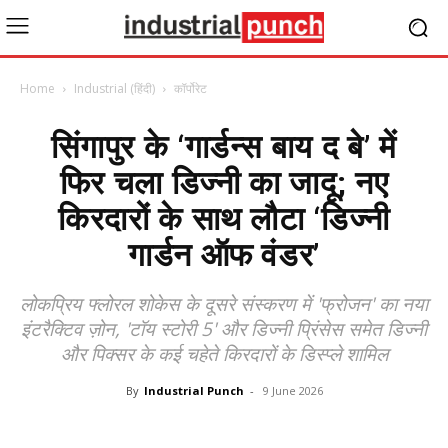
Home
Industrial (हिंदी)
कॉर्पोरेट
सिंगापुर के ‘गार्डन्स बाय द बे’ में
फिर चला डिज्नी का जादू; नए
किरदारों के साथ लौटा ‘डिज्नी
गार्डन ऑफ वंडर’
लोकप्रिय फ्लोरल शोकेस के दूसरे संस्करण में 'फ्रोजन' का नया
इंटरैक्टिव ज़ोन, 'टॉय स्टोरी 5' और डिज्नी प्रिंसेस समेत डिज्नी
और पिक्सर के कई चहेते किरदारों के डिस्प्ले शामिल
By
Industrial Punch
-
9 June 2026