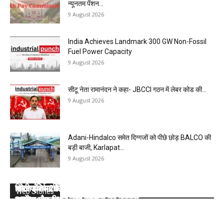
न्यूनतम पेंशन...
9 August 2026
India Achieves Landmark 300 GW Non-Fossil
Fuel Power Capacity
9 August 2026
सीटू नेता रामानंदन ने कहा- JBCCI गठन में लेबर कोड की...
9 August 2026
Adani-Hindalco समेत दिग्गजों को पीछे छोड़ BALCO की
बड़ी बाजी, Karlapat...
9 August 2026
कोल इंडिया की 10 मेगा माइंस ने Q1 में बनाया रिकॉर्ड, SECL,
भारत के सर्वाधिक कोयला भंडार वाले सात राज्यों के बारे में
वित्तीय वर्ष 2025- 26 : कोल इंडिया लिमिटेड की टॉप- 10
कोल इंडिया ने डिस्पैच का टारगेट भी किया कम, देखें 2026-
कोल इंडिया ने घटाया लक्ष्य, देखें 2026- 27 का कंपनीवार नया
Web Stories
NCL और MCL की खदानों का दबदबा
जानें:
खदान
27 का कंपनीवार नया लक्ष्य
टारगेट