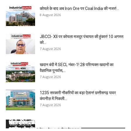
कोयले के बाद अब Iron Ore पर Coal India की नजर!...
8 August 2026
JBCCI- XII पर कोयला मजदूर पंचायत की हुंकार! 10 अगस्त
को...
7 August 2026
खदान बंदी में SECL नंबर-1! 28 परित्यक्त खदानों का
वैज्ञानिक पुनर्वास,...
7 August 2026
1235 सरकारी नौकरियों का बड़ा ऐलान! छत्तीसगढ़ पावर
कंपनीज़ में निकली...
7 August 2026
कोल इंडिया की 10 मेगा माइंस ने Q1 में बनाया रिकॉर्ड, SECL,
भारत के सर्वाधिक कोयला भंडार वाले सात राज्यों के बारे में
वित्तीय वर्ष 2025- 26 : कोल इंडिया लिमिटेड की टॉप- 10
कोल इंडिया ने डिस्पैच का टारगेट भी किया कम, देखें 2026-
कोल इंडिया ने घटाया लक्ष्य, देखें 2026- 27 का कंपनीवार नया
Web Stories
NCL और MCL की खदानों का दबदबा
जानें:
खदान
27 का कंपनीवार नया लक्ष्य
टारगेट