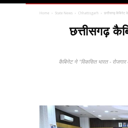
Home
State News
Chhattisgarh
छत्तीसगढ़ कैबिनेट 
छत्तीसगढ़ कैब
कैबिनेट ने "विकसित भारत - रोजगार औ