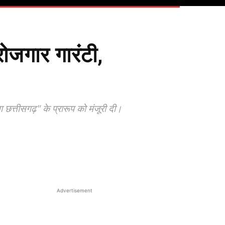
रोजगार गारंटी,
छत्तीसगढ़" के प्रारूप को मंजूरी दी।
Advertisement