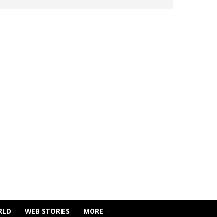
RLD
WEB STORIES
MORE