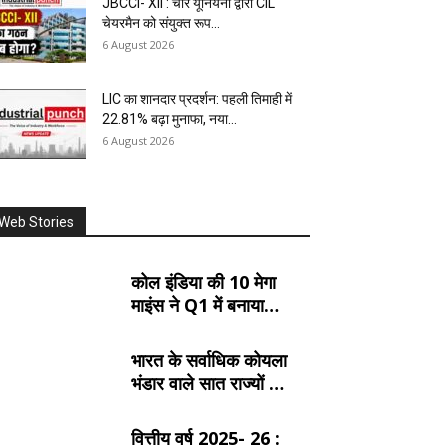
JBCCI- XII : चार यूनियनों द्वारा CIL
चेयरमैन को संयुक्त रूप...
6 August 2026
LIC का शानदार प्रदर्शन: पहली तिमाही में
22.81% बढ़ा मुनाफा, नया...
6 August 2026
Web Stories
कोल इंडिया की 10 मेगा
माइंस ने Q1 में बनाया
रिकॉर्ड, SECL, NCL
और MCL की खदानों का
भारत के सर्वाधिक कोयला
दबदबा
भंडार वाले सात राज्यों के
बारे में जानें:
वित्तीय वर्ष 2025- 26 :