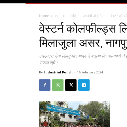
Home
Industrial (हिंदी)
एम्प्लोयी एवं यूनियन
वेस्टर्न कोलफ
वेस्टर्न कोलफील्ड्स ल
मिलाजुला असर, नागपुर 
एचएमएस नेता शिवकुमार यादव ने बताया कि कामगारों 
सफल रही।
By
Industrial Punch
-
16 February 2024