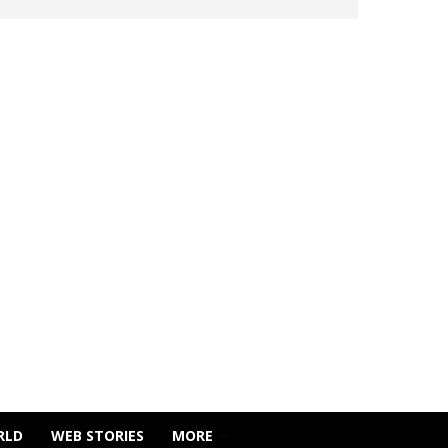
RLD
WEB STORIES
MORE