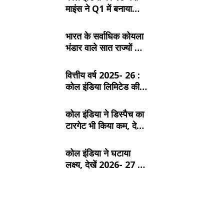
माइंस ने Q1 में बनाया
रिकॉर्ड, SECL, NCL
और MCL की खदानों का
भारत के सर्वाधिक कोयला
दबदबा
भंडार वाले सात राज्यों के
बारे में जानें:
वित्तीय वर्ष 2025- 26 :
कोल इंडिया लिमिटेड की
टॉप- 10 खदान
कोल इंडिया ने डिस्पैच का
टारगेट भी किया कम, देखें
2026- 27 का कंपनीवार
नया लक्ष्य
कोल इंडिया ने घटाया
लक्ष्य, देखें 2026- 27 का
कंपनीवार नया टारगेट