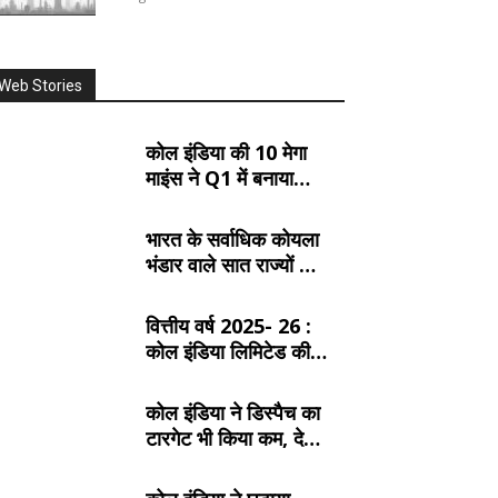
Web Stories
कोल इंडिया की 10 मेगा
माइंस ने Q1 में बनाया
रिकॉर्ड, SECL, NCL
और MCL की खदानों का
भारत के सर्वाधिक कोयला
दबदबा
भंडार वाले सात राज्यों के
बारे में जानें:
वित्तीय वर्ष 2025- 26 :
कोल इंडिया लिमिटेड की
टॉप- 10 खदान
कोल इंडिया ने डिस्पैच का
टारगेट भी किया कम, देखें
2026- 27 का कंपनीवार
नया लक्ष्य