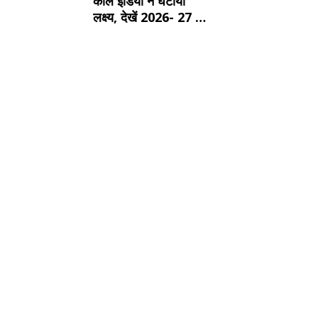
कोल इंडिया ने घटाया
लक्ष्य, देखें 2026- 27 का
कंपनीवार नया टारगेट