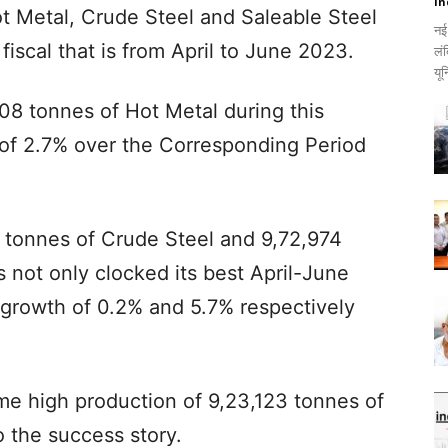
In
t Metal, Crude Steel and Saleable Steel
नई
 fiscal that is from April to June 2023.
लं
यून
08 tonnes of Hot Metal during this
of 2.7% over the Corresponding Period
0 tonnes of Crude Steel and 9,72,974
 not only clocked its best April-June
 growth of 0.2% and 5.7% respectively
 time high production of 9,23,123 tonnes of
o the success story.