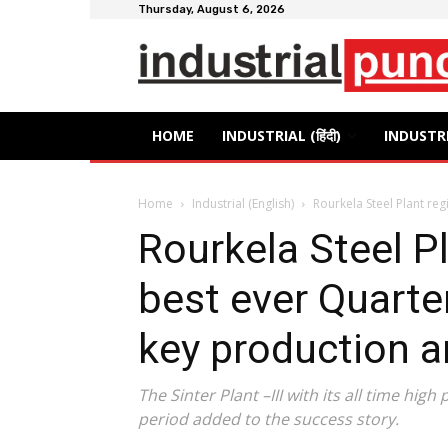
Thursday, August 6, 2026
HOME
INDUSTRIAL (हिंदी)
INDUSTRI
Home
Industrial (English)
Rourkela Steel Plant reg
Rourkela Steel Pl
best ever Quarte
key production a
The Sinter Plant –III with its all time hig
period added to the success story.