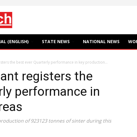
AL (ENGLISH)
STATE NEWS
NATIONAL NEWS
WO
isters the best ever Quarterly performance in key production...
ant registers the
rly performance in
reas
h production of 923123 tonnes of sinter during this