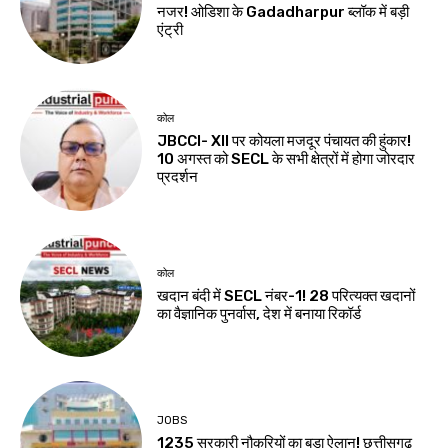
नजर! ओडिशा के Gadadharpur ब्लॉक में बड़ी
एंट्री
कोल
JBCCI- XII पर कोयला मजदूर पंचायत की हुंकार!
10 अगस्त को SECL के सभी क्षेत्रों में होगा जोरदार
प्रदर्शन
कोल
खदान बंदी में SECL नंबर-1! 28 परित्यक्त खदानों
का वैज्ञानिक पुनर्वास, देश में बनाया रिकॉर्ड
JOBS
1235 सरकारी नौकरियों का बड़ा ऐलान! छत्तीसगढ़