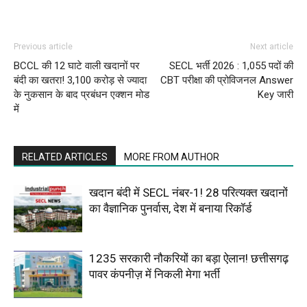
Previous article
Next article
BCCL की 12 घाटे वाली खदानों पर
SECL भर्ती 2026 : 1,055 पदों की
बंदी का खतरा! 3,100 करोड़ से ज्यादा
CBT परीक्षा की प्रोविजनल Answer
के नुकसान के बाद प्रबंधन एक्शन मोड
Key जारी
में
RELATED ARTICLES
MORE FROM AUTHOR
खदान बंदी में SECL नंबर-1! 28 परित्यक्त खदानों
का वैज्ञानिक पुनर्वास, देश में बनाया रिकॉर्ड
1235 सरकारी नौकरियों का बड़ा ऐलान! छत्तीसगढ़
पावर कंपनीज़ में निकली मेगा भर्ती