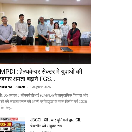
MPDI : हेल्थकेयर सेक्टर में युवाओं की
ोजगार क्षमता बढ़ाने FGS...
dustrial Punch
-
6 August 2026
ंची, 06 अगस्त : सीएमपीडीआई (CMPDI) ने सामुदायिक विकास और
वाओं को सशक्त बनाने की अपनी प्रतिबद्धता के तहत वित्तीय वर्ष 2026-
 के लिए...
JBCCI- XII : चार यूनियनों द्वारा CIL
चेयरमैन को संयुक्त रूप...