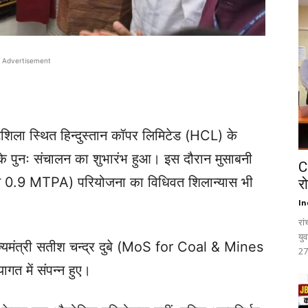
Advertisement
 घाटशिला स्थित हिन्दुस्तान कॉपर लिमिटेड (HCL) के
न के पुनः संचालन का शुभारंभ हुआ। इस दौरान मुसाबनी
C
A से 0.9 MTPA) परियोजना का विधिवत शिलान्यास भी
र
In
रा
यु
राज्यमंत्री सतीश चन्द्र दुबे (MoS for Coal & Mines
27
त में संपन्न हुए।