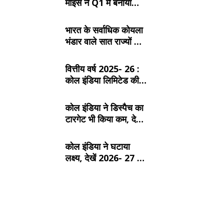
माइंस ने Q1 में बनाया
रिकॉर्ड, SECL, NCL
और MCL की खदानों का
भारत के सर्वाधिक कोयला
दबदबा
भंडार वाले सात राज्यों के
बारे में जानें:
वित्तीय वर्ष 2025- 26 :
कोल इंडिया लिमिटेड की
टॉप- 10 खदान
कोल इंडिया ने डिस्पैच का
टारगेट भी किया कम, देखें
2026- 27 का कंपनीवार
नया लक्ष्य
कोल इंडिया ने घटाया
लक्ष्य, देखें 2026- 27 का
कंपनीवार नया टारगेट