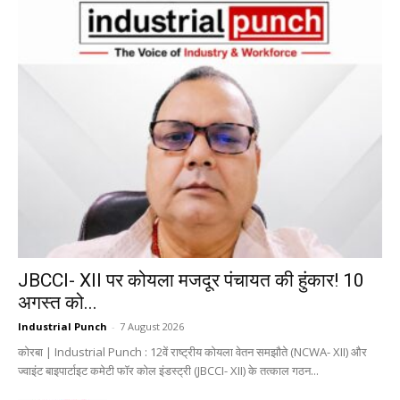
JBCCI- XII पर कोयला मजदूर पंचायत की हुंकार! 10
अगस्त को...
Industrial Punch
-
7 August 2026
कोरबा | Industrial Punch : 12वें राष्ट्रीय कोयला वेतन समझौते (NCWA- XII) और
ज्वाइंट बाइपार्टाइट कमेटी फॉर कोल इंडस्ट्री (JBCCI- XII) के तत्काल गठन...