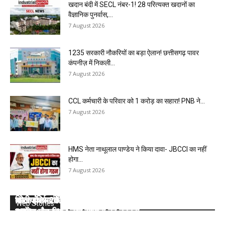
खदान बंदी में SECL नंबर-1! 28 परित्यक्त खदानों का
वैज्ञानिक पुनर्वास,...
7 August 2026
1235 सरकारी नौकरियों का बड़ा ऐलान! छत्तीसगढ़ पावर
कंपनीज़ में निकली...
7 August 2026
CCL कर्मचारी के परिवार को ₹1 करोड़ का सहारा! PNB ने...
7 August 2026
HMS नेता नाथूलाल पाण्डेय ने किया दावा- JBCCI का नहीं
होगा...
7 August 2026
कोल इंडिया की 10 मेगा माइंस ने Q1 में बनाया रिकॉर्ड, SECL,
भारत के सर्वाधिक कोयला भंडार वाले सात राज्यों के बारे में
वित्तीय वर्ष 2025- 26 : कोल इंडिया लिमिटेड की टॉप- 10
कोल इंडिया ने डिस्पैच का टारगेट भी किया कम, देखें 2026-
कोल इंडिया ने घटाया लक्ष्य, देखें 2026- 27 का कंपनीवार नया
Web Stories
NCL और MCL की खदानों का दबदबा
जानें:
खदान
27 का कंपनीवार नया लक्ष्य
टारगेट