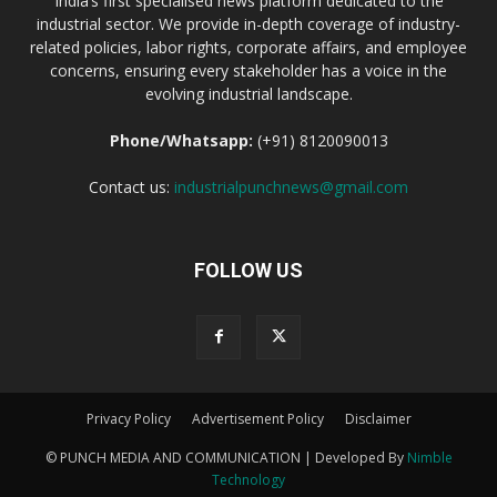
India’s first specialised news platform dedicated to the
industrial sector. We provide in-depth coverage of industry-
related policies, labor rights, corporate affairs, and employee
concerns, ensuring every stakeholder has a voice in the
evolving industrial landscape.
Phone/Whatsapp:
(+91) 8120090013
Contact us:
industrialpunchnews@gmail.com
FOLLOW US
Privacy Policy
Advertisement Policy
Disclaimer
© PUNCH MEDIA AND COMMUNICATION | Developed By
Nimble
Technology