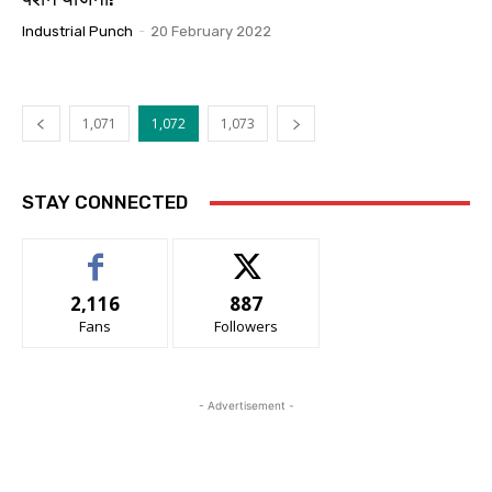
Industrial Punch
-
20 February 2022
1,071
1,072
1,073
STAY CONNECTED
2,116
887
Fans
Followers
- Advertisement -