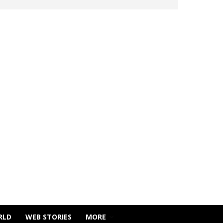
RLD
WEB STORIES
MORE