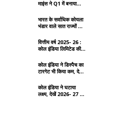
माइंस ने Q1 में बनाया
रिकॉर्ड, SECL, NCL
और MCL की खदानों का
भारत के सर्वाधिक कोयला
दबदबा
भंडार वाले सात राज्यों के
बारे में जानें:
वित्तीय वर्ष 2025- 26 :
कोल इंडिया लिमिटेड की
टॉप- 10 खदान
कोल इंडिया ने डिस्पैच का
टारगेट भी किया कम, देखें
2026- 27 का कंपनीवार
नया लक्ष्य
कोल इंडिया ने घटाया
लक्ष्य, देखें 2026- 27 का
कंपनीवार नया टारगेट