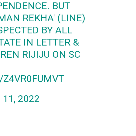
EPENDENCE. BUT
MAN REKHA' (LINE)
SPECTED BY ALL
TATE IN LETTER &
IREN RIJIJU ON SC
N
M/Z4VR0FUMVT
11, 2022