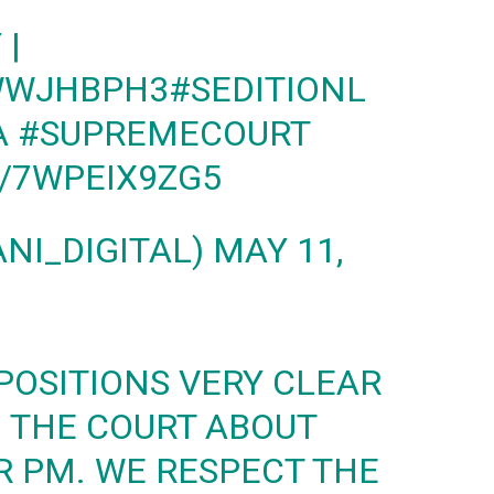
 |
FWWJHBPH3
#SEDITIONL
A
#SUPREMECOURT
/7WPEIX9ZG5
ANI_DIGITAL)
MAY 11,
POSITIONS VERY CLEAR
 THE COURT ABOUT
R PM. WE RESPECT THE