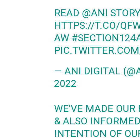
READ
@ANI
STORY
HTTPS://T.CO/Q
AW
#SECTION124
PIC.TWITTER.COM
— ANI DIGITAL (@
2022
WE'VE MADE OUR 
& ALSO INFORMED
INTENTION OF OU