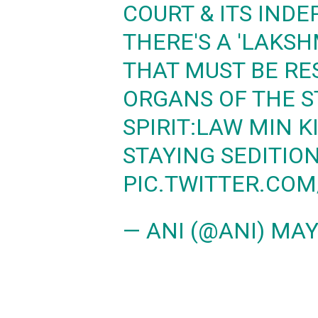
COURT & ITS IND
THERE'S A 'LAKSH
THAT MUST BE RE
ORGANS OF THE S
SPIRIT:LAW MIN K
STAYING SEDITIO
PIC.TWITTER.CO
— ANI (@ANI)
MAY 