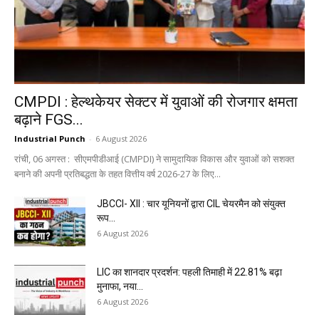
CMPDI : हेल्थकेयर सेक्टर में युवाओं की रोजगार क्षमता
बढ़ाने FGS...
Industrial Punch
-
6 August 2026
रांची, 06 अगस्त : सीएमपीडीआई (CMPDI) ने सामुदायिक विकास और युवाओं को सशक्त
बनाने की अपनी प्रतिबद्धता के तहत वित्तीय वर्ष 2026-27 के लिए...
JBCCI- XII : चार यूनियनों द्वारा CIL चेयरमैन को संयुक्त
रूप...
6 August 2026
LIC का शानदार प्रदर्शन: पहली तिमाही में 22.81% बढ़ा
मुनाफा, नया...
6 August 2026