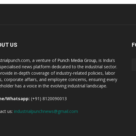
OUT US
F
strialpunch.com, a venture of
Punch Media Group
, is India’s
t specialised news platform dedicated to the industrial sector.
rovide in-depth coverage of industry-related policies, labor
ts, corporate affairs, and employee concerns, ensuring every
eholder has a voice in the evolving industrial landscape.
ne/Whatsapp:
(+91) 8120090013
act us:
industrialpunchnews@gmail.com