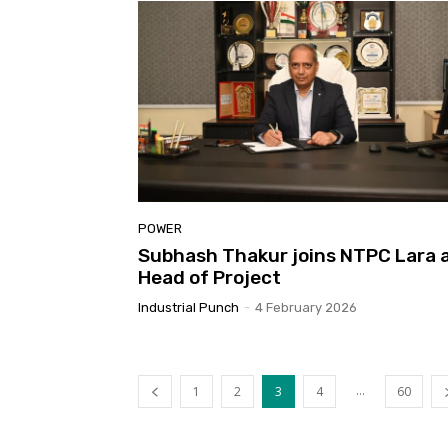
POWER
Subhash Thakur joins NTPC Lara 
Head of Project
Industrial Punch
-
4 February 2026
...
1
2
3
4
60