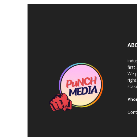
AB
indu
firs
We p
righ
stak
Pho
Cont